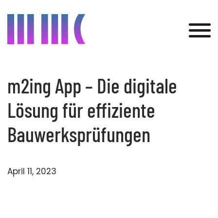
m2ing App – Die digitale
Was wir bieten
Lösung für effiziente
Kunden
Bauwerksprüfungen
Projekte
Über uns
April 11, 2023
Aktuelles
Kontakt