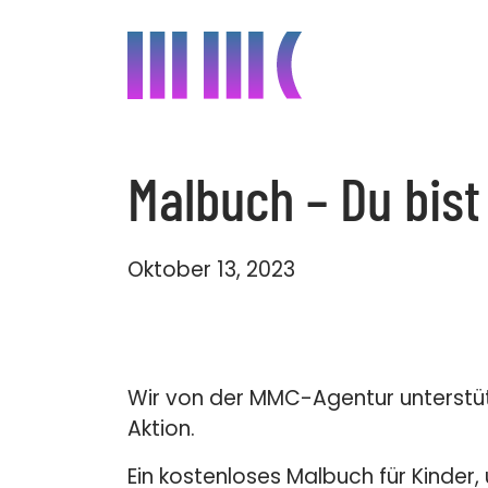
Malbuch – Du bist
Animation 2D & 
Backend Entwic
Oktober 13, 2023
Games & Gamifi
Illustration
People & 360° F
Wir von der MMC-Agentur unterstütze
Aktion.
Sprachaufnahm
Technisches Pfl
Ein kostenloses Malbuch für Kinder