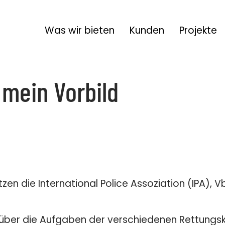
Was wir bieten
Kunden
Projekte
 mein Vorbild
3D
App Entwicklung
klung
Filmaufnahmen & Produktion
cation
Hosting & Pflege
Konzept & Storyboard
otografie
Screendesign, UI & UX
n die International Police Assoziation (IPA), Vbs
en
Suchmaschinenoptimierung SEO
ichtenheft &
VR und AR
, über die Aufgaben der verschiedenen Rettungsk