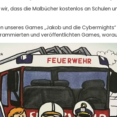
 wir, dass die Malbücher kostenlos an Schulen u
g
ren unseres Games „Jakob und die Cybermights“
grammierten und veröffentlichten Games, worauf 