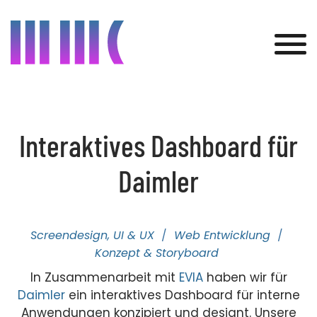
Was wir bieten
Interaktives Dashboard für
Kunden
Daimler
Projekte
Über uns
Screendesign, UI & UX
Web Entwicklung
Konzept & Storyboard
Aktuelles
In Zusammenarbeit mit
EVIA
haben wir für
Kontakt
Daimler
ein interaktives Dashboard für interne
Anwendungen konzipiert und designt. Unsere