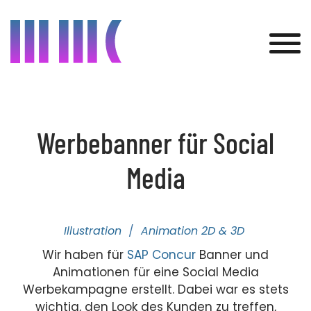
Was wir bieten
Werbebanner für Social
Kunden
Media
Projekte
Über uns
Illustration
Animation 2D & 3D
Aktuelles
Wir haben für
SAP Concur
Banner und
Animationen für eine Social Media
Kontakt
Werbekampagne erstellt. Dabei war es stets
wichtig, den Look des Kunden zu treffen,